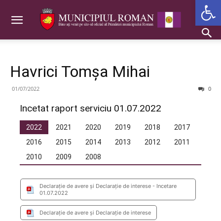
Deschide b
Havrici Tomșa Mihai
01/07/2022
0
Incetat raport serviciu 01.07.2022
2022
2021
2020
2019
2018
2017
2016
2015
2014
2013
2012
2011
2010
2009
2008
Declarație de avere și Declarație de interese - Incetare
01.07.2022
Declarație de avere și Declarație de interese