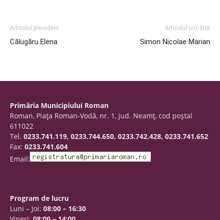
Articolul precedent
Articolul următor
Călugăru Elena
Simon Nicolae Marian
Primăria Municipiului Roman
Roman, Piaţa Roman-Vodă, nr. 1, jud. Neamţ, cod poştal
611022
Tel.
0233.741.119, 0233.744.650, 0233.742.428, 0233.741.652
Fax:
0233.741.604
Email:
Program de lucru
Luni – Joi:
08:00 – 16:30
Vineri:
08:00 – 14:00