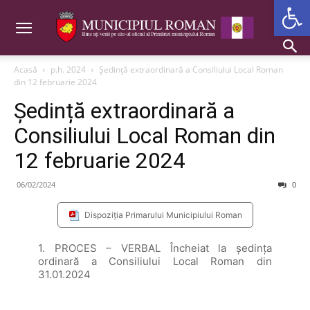
Deschide b
Acasă
p.h. 2024
Ședință extraordinară a Consiliului Local Roman
din 12 februarie 2024
Ședință extraordinară a
Consiliului Local Roman din
12 februarie 2024
06/02/2024
0
Dispoziția Primarului Municipiului Roman
1. PROCES – VERBAL Încheiat la şedinţa
ordinară a Consiliului Local Roman din
31.01.2024