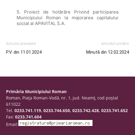
5. Proiect de hotărâre Privind participarea
Municipiului Roman la majorarea capitalului
social al APAVITAL S.A.
Articolul precedent
Articolul următor
P.V. din 11.01.2024
Minută din 12.02.2024
Primăria Municipiului Roman
Roman, Piaţa Roman-Vodă, nr. 1, jud. Neamţ, cod poştal
611022
Tel.
0233.741.119, 0233.744.650, 0233.742.428, 0233.741.652
Fax:
0233.741.604
Email: