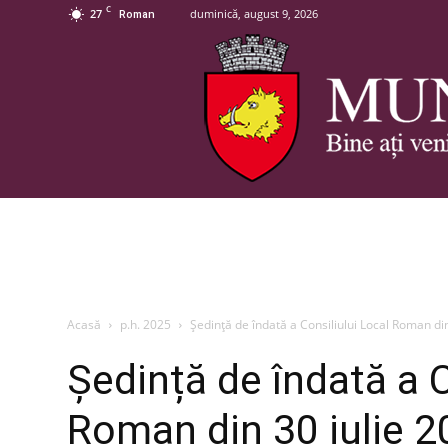
C
27
duminică, august 9, 2026
Roman
Acasă
p.h. 2025
Ședință de îndată a Consiliului Local Roman di
Ședință de îndată a C
Roman din 30 iulie 