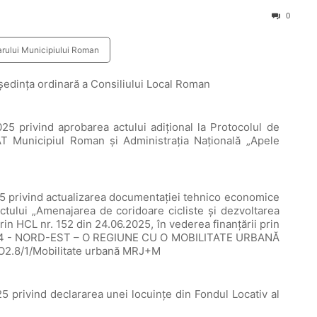
0
arului Municipiului Roman
şedinţa ordinară a Consiliului Local Roman
privind aprobarea actului adițional la Protocolul de
T Municipiul Roman și Administrația Națională „Apele
privind actualizarea documentației tehnico economice
iectului „Amenajarea de coridoare cicliste și dezvoltarea
rin HCL nr. 152 din 24.06.2025, în vederea finanțării prin
ea 4 - NORD-EST – O REGIUNE CU O MOBILITATE URBANĂ
O2.8/1/Mobilitate urbană MRJ+M
rivind declararea unei locuințe din Fondul Locativ al