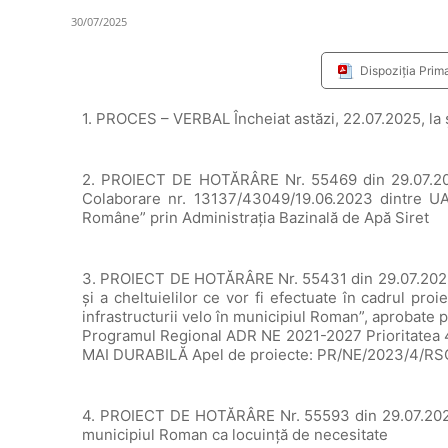
30/07/2025
Dispoziția Prim
1. PROCES – VERBAL Încheiat astăzi, 22.07.2025, la 
2. PROIECT DE HOTĂRÂRE Nr. 55469 din 29.07.2025 
Colaborare nr. 13137/43049/19.06.2023 dintre UA
Române” prin Administrația Bazinală de Apă Siret
3. PROIECT DE HOTĂRÂRE Nr. 55431 din 29.07.2025 
și a cheltuielilor ce vor fi efectuate în cadrul pro
infrastructurii velo în municipiul Roman”, aprobate p
Programul Regional ADR NE 2021-2027 Prioritat
MAI DURABILĂ Apel de proiecte: PR/NE/2023/4/RS
4. PROIECT DE HOTĂRÂRE Nr. 55593 din 29.07.2025 p
municipiul Roman ca locuință de necesitate