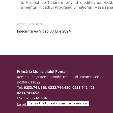
5. Proiect de hotărâre privind modificarea H.C.
alimentar în cadrul Programului naţional „Masă sănă
Articolul precedent
Inregistrarea Video 08 Iulie 2024
Primăria Municipiului Roman
Roman, Piaţa Roman-Vodă, nr. 1, jud. Neamţ, cod
poştal 611022
Tel.
0233.741.119, 0233.744.650, 0233.742.428,
0233.741.652
Fax:
0233.741.604
Email: