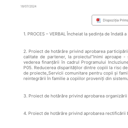
18/07/2024
Dispoziția Prim
1. PROCES – VERBAL Încheiat la şedinţa de îndată a
2. Proiect de hotărâre privind aprobarea participări
calitate de partener, la proiectul”Inimi aproape -
vederea finanțării în cadrul Programului Incluziun
P05. Reducerea disparităților dintre copiii la risc de
de proiecte„Servicii comunitare pentru copii și famil
reintegrării în familie a copiilor proveniți din siste
3. Proiect de hotărâre privind aprobarea organizări
4. Proiect de hotărâre privind aprobarea rectificării