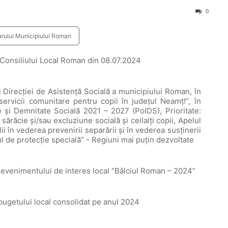
0
arului Municipiului Roman
 Consiliului Local Roman din 08.07.2024
i Direcției de Asistență Socială a municipiului Roman, în
 servicii comunitare pentru copii în județul Neamț!”, în
e și Demnitate Socială 2021 – 2027 (PoIDS), Prioritate:
 sărăcie și/sau excluziune socială și ceilalți copii, Apelul
ii în vederea prevenirii separării și în vederea susținerii
mul de protecție specială” - Regiuni mai puțin dezvoltate
i evenimentului de interes local “Bâlciul Roman – 2024”
 bugetului local consolidat pe anul 2024