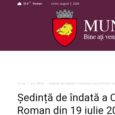
C
33.9
vineri, august 7, 2026
Roman
Acasă
p.h. 2024
Ședință de îndată a Consiliului Local Roman di
Ședință de îndată a C
Roman din 19 iulie 