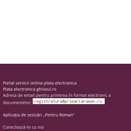
Portal servicii online plata electronica
Plata electronica ghiseul.ro
Adresa de email pentru primirea în format electronic a
documentelor:
Aplicația de sesizări „Pentru Roman”
Conectează-te cu noi