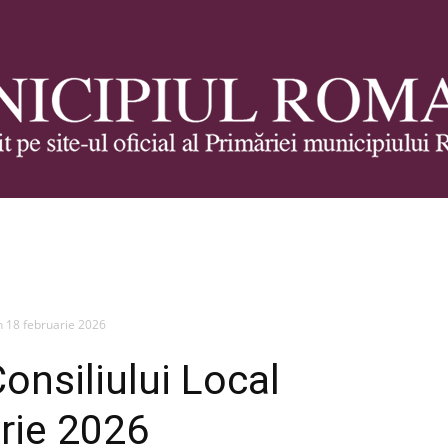
Municipiul
n 18 februarie 2026
onsiliului Local
Roman
rie 2026