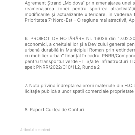
Agrement Ștrand „Moldova” prin amenajarea unei 
reamenajarea zonei pentru sporirea atractivităț
modificările și actualizările ulterioare, în vedere
Prioritatea 7: Nord-Est – O regiune mai atractivă,
6. PROIECT DE HOTĂRÂRE Nr. 16026 din 17.02.2026 
economici, a cheltuielilor și a Devizului general pent
urbană durabilă în Municipiul Roman prin extinder
cu mobilier urban" finanțat în cadrul PNRR/Component
pentru transportul verde - ITS/alte infrastructuri 
apel: PNRR/2022/C10/11.2, Runda 2
7. Notă privind îndreptarea erorii materiale din H.C.
licitaţie publică a unor spaţii comerciale proprietat
8. Raport Curtea de Conturi
Articolul precedent