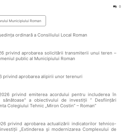
0
arului Municipiului Roman
şedinţa ordinară a Consiliului Local Roman
rivind aprobarea solicitării transmiterii unui teren –
omeniul public al Municipiului Roman
rivind aprobarea alipirii unor terenuri
26 privind emiterea acordului pentru includerea în
 sănătoase" a obiectivului de investiții ” Desființări
ncinta Colegiului Tehnic „Miron Costin” – Roman”
privind aprobarea actualizării indicatorilor tehnico-
 investiții „Extinderea și modernizarea Complexului de