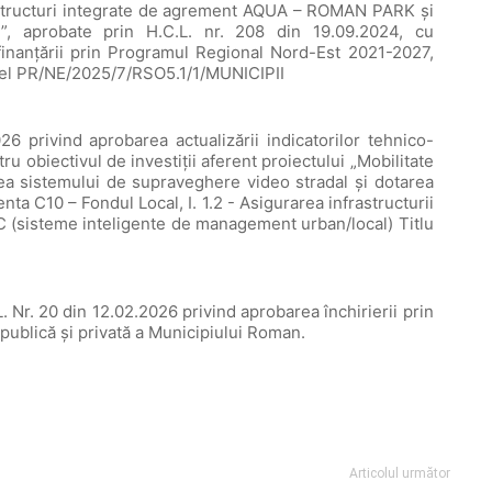
structuri integrate de agrement AQUA – ROMAN PARK și
ii”, aprobate prin H.C.L. nr. 208 din 19.09.2024, cu
a finanțării prin Programul Regional Nord-Est 2021-2027,
 Apel PR/NE/2025/7/RSO5.1/1/MUNICIPII
privind aprobarea actualizării indicatorilor tehnico-
ru obiectivul de investiții aferent proiectului „Mobilitate
ea sistemului de supraveghere video stradal și dotarea
a C10 – Fondul Local, I. 1.2 - Asigurarea infrastructurii
TIC (sisteme inteligente de management urban/local) Titlu
L. Nr. 20 din 12.02.2026 privind aprobarea închirierii prin
e publică şi privată a Municipiului Roman.
Articolul următor