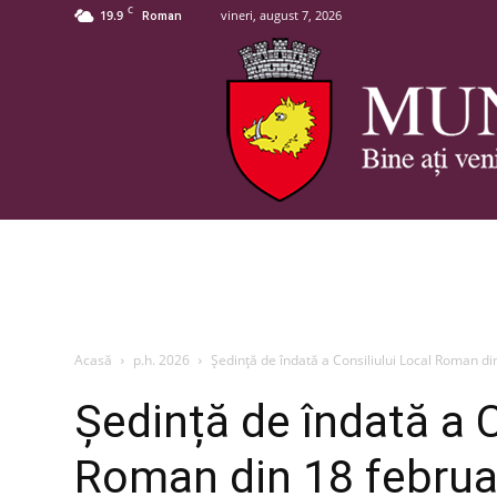
C
19.9
vineri, august 7, 2026
Roman
Acasă
p.h. 2026
Ședință de îndată a Consiliului Local Roman di
Ședință de îndată a C
Roman din 18 februa