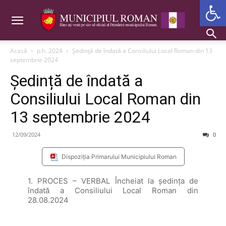
Deschide b
Acasă
p.h. 2024
Ședință de îndată a Consiliului Local Roman din 13
septembrie 2024
Ședință de îndată a
Consiliului Local Roman din
13 septembrie 2024
12/09/2024
0
Dispoziția Primarului Municipiului Roman
1. PROCES – VERBAL Încheiat la şedinţa de
îndată a Consiliului Local Roman din
28.08.2024