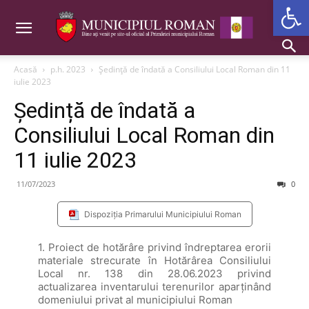
Deschide b
Acasă
p.h. 2023
Ședință de îndată a Consiliului Local Roman din 11
iulie 2023
Ședință de îndată a
Consiliului Local Roman din
11 iulie 2023
11/07/2023
0
Dispoziția Primarului Municipiului Roman
1. Proiect de hotărâre privind îndreptarea erorii
materiale strecurate în Hotărârea Consiliului
Local nr. 138 din 28.06.2023 privind
actualizarea inventarului terenurilor aparţinând
domeniului privat al municipiului Roman