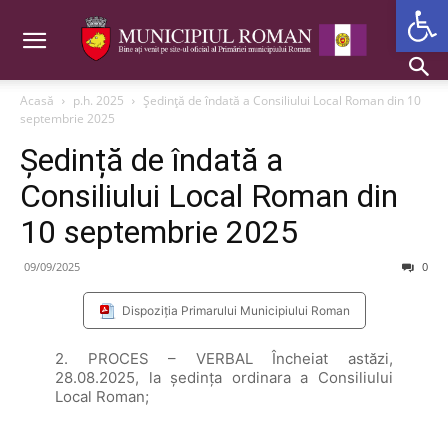
Deschide b
Acasă
p.h. 2025
Ședință de îndată a Consiliului Local Roman din 10
septembrie 2025
Ședință de îndată a
Consiliului Local Roman din
10 septembrie 2025
09/09/2025
0
Dispoziția Primarului Municipiului Roman
2. PROCES – VERBAL Încheiat astăzi,
28.08.2025, la şedinţa ordinara a Consiliului
Local Roman;