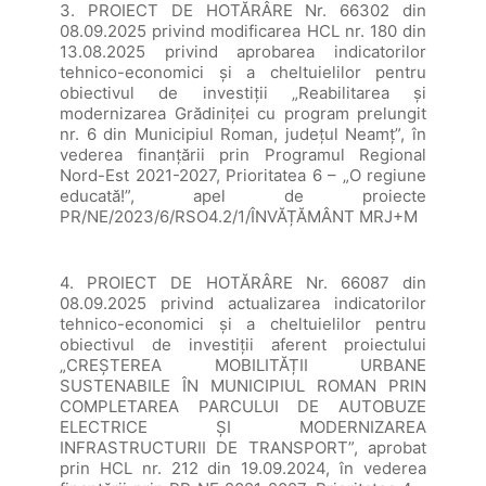
3. PROIECT DE HOTĂRÂRE Nr. 66302 din
08.09.2025 privind modificarea HCL nr. 180 din
13.08.2025 privind aprobarea indicatorilor
tehnico-economici și a cheltuielilor pentru
obiectivul de investiții „Reabilitarea și
modernizarea Grădiniței cu program prelungit
nr. 6 din Municipiul Roman, județul Neamț”, în
vederea finanțării prin Programul Regional
Nord-Est 2021-2027, Prioritatea 6 – „O regiune
educată!”, apel de proiecte
PR/NE/2023/6/RSO4.2/1/ÎNVĂȚĂMÂNT MRJ+M
4. PROIECT DE HOTĂRÂRE Nr. 66087 din
08.09.2025 privind actualizarea indicatorilor
tehnico-economici și a cheltuielilor pentru
obiectivul de investiții aferent proiectului
„CREȘTEREA MOBILITĂȚII URBANE
SUSTENABILE ÎN MUNICIPIUL ROMAN PRIN
COMPLETAREA PARCULUI DE AUTOBUZE
ELECTRICE ȘI MODERNIZAREA
INFRASTRUCTURII DE TRANSPORT”, aprobat
prin HCL nr. 212 din 19.09.2024, în vederea