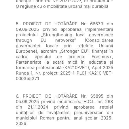
finanțării prin PR NE 2021-2027, Prioritatea 4 -
O regiune cu o mobilitate urbană mai durabilă
5. PROIECT DE HOTĂRÂRE Nr. 66673 din
09.09.2025 privind aprobarea implementării
proiectului „Strengthening local governance
through EU networks” (Consolidarea
guvernanței locale prin rețelele Uniunii
Europene), acronim „Stronger EU”, finanțat în
cadrul apelului de proiecte Erasmus+,
Parteneriate la scară mică în educația și
formarea profesională (KA210-VET), Apel 2025
Runda 1, Nr. proiect: 2025-1-PL01-KA210-VET-
000355371
6. PROIECT DE HOTĂRÂRE Nr. 65895 din
05.09.2025 privind modificarea H.C.L. nr. 263
din 21.11.2024 privind aprobarea rețelei
unităților de învățământ preuniversitar din
municipiul Roman pentru anul școlar 2025-
2026