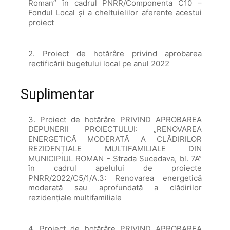
Roman” în cadrul PNRR/Componenta C10 –
Fondul Local și a cheltuielilor aferente acestui
proiect
2. Proiect de hotărâre privind aprobarea
rectificării bugetului local pe anul 2022
Suplimentar
3. Proiect de hotărâre PRIVIND APROBAREA
DEPUNERII PROIECTULUI: „RENOVAREA
ENERGETICĂ MODERATĂ A CLĂDIRILOR
REZIDENȚIALE MULTIFAMILIALE DIN
MUNICIPIUL ROMAN - Strada Sucedava, bl. 7A”
în cadrul apelului de proiecte
PNRR/2022/C5/1/A.3: Renovarea energetică
moderată sau aprofundată a clădirilor
rezidențiale multifamiliale
4. Proiect de hotărâre PRIVIND APROBAREA