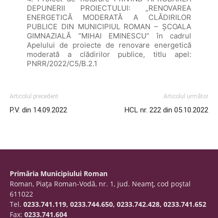
DEPUNERII PROIECTULUI: „RENOVAREA
ENERGETICĂ MODERATĂ A CLĂDIRILOR
PUBLICE DIN MUNICIPIUL ROMAN – ȘCOALA
GIMNAZIALĂ ”MIHAI EMINESCU” în cadrul
Apelului de proiecte de renovare energetică
moderată a clădirilor publice, titlu apel:
PNRR/2022/C5/B.2.1
Articolul precedent
Articolul următor
P.V. din 14.09.2022
HCL nr. 222 din 05.10.2022
Primăria Municipiului Roman
Roman, Piaţa Roman-Vodă, nr. 1, jud. Neamţ, cod poştal
611022
Tel.
0233.741.119, 0233.744.650, 0233.742.428, 0233.741.652
Fax:
0233.741.604