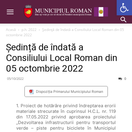
Deschide b
Acasă
p.h. 2022
Ședință de îndată a Consiliului Local Roman din 05
octombrie 2022
Ședință de îndată a
Consiliului Local Roman din
05 octombrie 2022
05/10/2022
0
Dispoziția Primarului Municipiului Roman
1. Proiect de hotărâre privind îndreptarea erorii
materiale strecurate în cuprinsul H.C.L. nr. 119
din 17.05.2022 privind aprobarea proiectului
„Dezvoltarea infrastructurii pentru transportul
verde – piste pentru biciclete în Municipiul