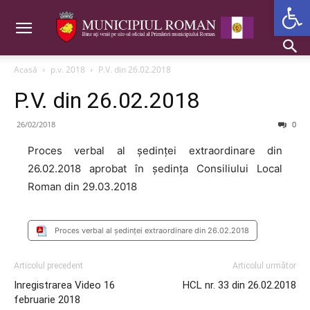
Deschide b
Acasă
p.v. 2018
P.V. din 26.02.2018
P.V. din 26.02.2018
26/02/2018
0
Proces verbal al ședinței extraordinare din
26.02.2018 aprobat în ședința Consiliului Local
Roman din 29.03.2018
Proces verbal al ședinței extraordinare din 26.02.2018
Articolul precedent
Articolul următor
Inregistrarea Video 16
HCL nr. 33 din 26.02.2018
februarie 2018