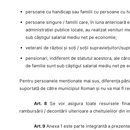
persoane cu handicap sau familii cu persoane cu han
persoane singure / familii care, în luna anterioară e
administraţiei publice locale, au realizat venituri
sub câştigul salarial mediu net pe economie;
veterani de război şi soţi / soţii supravieţuitori/sup
pensionari, indiferent de statutul acestora, ale c
de familie sunt sub câştigul salarial mediu net pe 
Pentru persoanele menţionate mai sus, diferenţa până l
suportată de către municipiul Roman şi nu va mai fi rec
Art. 8
Se vor asigura toate resursele finan
rambursării / decontării ulterioare a cheltuielilor din 
Art. 9
Anexa 1 este parte integrantă a prezentei