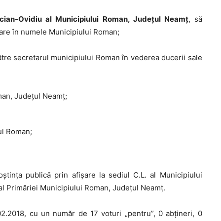
cian-Ovidiu al Municipiului Roman, Judeţul Neamţ
, să
ţare în numele Municipiului Roman;
re secretarul municipiului Roman în vederea ducerii sale
man, Judeţul Neamţ;
ul Roman;
tinţa publică prin afişare la sediul C.L. al Municipiului
al Primăriei Municipiului Roman, Judeţul Neamţ.
02.2018, cu un număr de 17 voturi „pentru”, 0 abţineri, 0