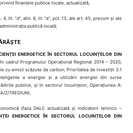
ivind finanţele publice locale, actualizată,
 4, lit. “d”, alin. 6, lit. “a”, pct. 13, ale art. 45, precum şi ale
 administraţia publică locală;
ĂRĂŞTE
CIENȚEI ENERGETICE ÎN SECTORUL LOCUINȚELOR DIN
a în cadrul Programului Operaţional Regional 2014 – 2020,
ie cu emisii scăzute de carbon; Prioritatea de investiţii 3.1
nteligente a energiei şi a utilizării energiei din surse
lădirile publice, şi în sectorul locuinţelor, Operaţiunea A:
1/A/2/7REGIUNI;
omică (faza DALI) actualizată şi indicatorii tehnico –
ENȚEI ENERGETICE ÎN SECTORUL LOCUINȚELOR DIN