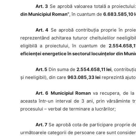
Art. 3
Se aprobă valoarea totală a proiectului
din Municipiul Roman”
, în cuantum de
6.683.585,10 l
Art. 4
Se aprobă contribuţia proprie în proiec
reprezentând achitarea tuturor cheltuielilor neeligibi
eligibilă a proiectului, în cuantum de
2.554.658,11
eficienței energetice în sectorul locuințelor din Mun
Art. 5
Din suma de
2.554.658,11 lei
, contribuţi
și neeligibil), din care
963.085,33 lei
reprezintă ajuto
Art. 6
Municipiul Roman
va recupera, de la A
aceasta într-un interval de 3 ani, prin vărsăminte t
procesului – verbal de terminare a lucrărilor;
Art. 7
Se aprobă cota de participare proprie de 
următoarele categorii de persoane care sunt considera