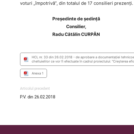
voturi „împotrivă”, din totalul de 17 consilieri prezenţi.
Preşedinte de şedinţă
Consilier,
Radu Cătălin CURPĂN
HCL nr. 33 din 26.02.2018 - de aprobare a documentației tehnicoec
cheltuielilor ce vor fi efectuate în cadrul proiectului: "Creșterea e
Anexa 1
Articolul precedent
P.V. din 26.02.2018