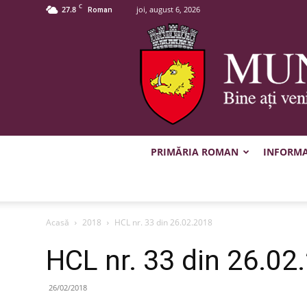
C
27.8
joi, august 6, 2026
Roman
PRIMĂRIA ROMAN
INFORMAȚ
Acasă
2018
HCL nr. 33 din 26.02.2018
HCL nr. 33 din 26.02
26/02/2018