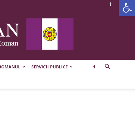
Deschide b
 ROMANUL
SERVICII PUBLICE