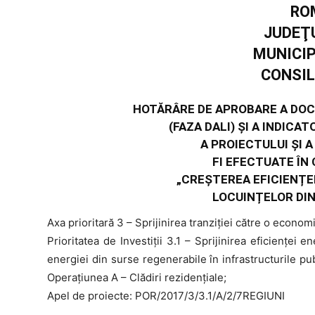
RO
JUDEŢ
MUNICI
CONSIL
HOTĂRÂRE DE APROBARE A DO
(FAZA DALI) ŞI A INDIC
A PROIECTULUI ŞI 
FI EFECTUATE ÎN
„CREȘTEREA EFICIENȚE
LOCUINȚELOR DIN
Axa prioritară 3 – Sprijinirea tranziţiei către o econo
Prioritatea de Investiţii 3.1 – Sprijinirea eficienţei en
energiei din surse regenerabile în infrastructurile publ
Operaţiunea A – Clădiri rezidenţiale;
Apel de proiecte: POR/2017/3/3.1/A/2/7REGIUNI