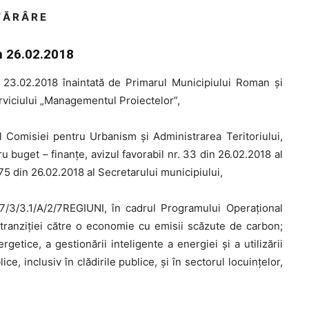
 Ă R Â R E
in 26.02.2018
23.02.2018 înaintată de Primarul Municipiului Roman şi
erviciului „Managementul Proiectelor”,
al Comisiei pentru Urbanism şi Administrarea Teritoriului,
ru buget – finanţe, avizul favorabil nr. 33 din 26.02.2018 al
775 din 26.02.2018 al Secretarului municipiului,
/3/3.1/A/2/7REGIUNI, în cadrul Programului Operaţional
 tranziţiei către o economie cu emisii scăzute de carbon;
ergetice, a gestionării inteligente a energiei şi a utilizării
ce, inclusiv în clădirile publice, şi în sectorul locuinţelor,