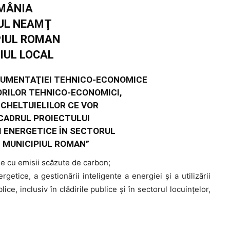
MÂNIA
UL NEAMŢ
PIUL ROMAN
IUL LOCAL
CUMENTAŢIEI TEHNICO-ECONOMICE
ATORILOR TEHNICO-ECONOMICI,
A CHELTUIELILOR CE VOR
 CADRUL PROIECTULUI
I ENERGETICE ÎN SECTORUL
 MUNICIPIUL ROMAN”
mie cu emisii scăzute de carbon;
ergetice, a gestionării inteligente a energiei şi a utilizării
ice, inclusiv în clădirile publice şi în sectorul locuinţelor,