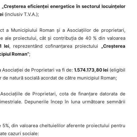
:
„Creșterea eficienței energetice în sectorul locuințelor
ei
(inclusiv T.V.A.);
t a Municipiului Roman şi a Asociaţiilor de proprietari,
le ale proiectului, cât şi contribuţia de 40 % din valoarea
 lei
, reprezentând cofinanţarea proiectului
„Creșterea
icipiul Roman”
;
a Asociaţiei de Proprietari va fi de:
1.574.173,80 lei
(eligibil
r de natură socială acordat de către municipiul Roman;
sociaţiile de Proprietari, cota de finanţare datorata de
rimestriale. Depunerile încep în luna următoare semnării
5%, din valoarea cheltuielilor aferente proiectului pentru
te cazuri sociale: