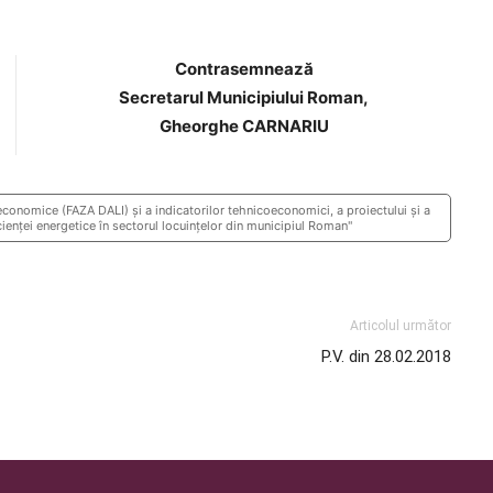
Contrasemnează
Secretarul Municipiului Roman,
Gheorghe CARNARIU
onomice (FAZA DALI) și a indicatorilor tehnicoeconomici, a proiectului și a
ficienței energetice în sectorul locuințelor din municipiul Roman"
Articolul următor
P.V. din 28.02.2018