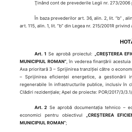
Ţinând
cont de prevederile Legii nr. 273/2006 pr
În
baza prevederilor art. 36, alin. 2, lit. “b” , alin.
art. 115, alin. 1, lit. ”b” din Legea nr. 215/2001R privind
HOT
Art. 1
Se aprobă proiectul:
„CREȘTEREA EFI
MUNICIPIUL ROMAN”
, în vederea finanţării acestui
Axa prioritară 3 – Sprijinirea tranziţiei către o econom
– Sprijinirea eficienţei energetice, a gestionării i
regenerabile în infrastructurile publice, inclusiv în c
Clădiri rezidenţiale; Apel de proiecte: POR/2017/3/3.
Art. 2
Se aprobă documentaţia tehnico – econ
economici pentru obiectivul
„CREȘTEREA EFICI
MUNICIPIUL ROMAN”
;