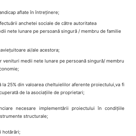
dicap aflate în întreţinere;
fectuării anchetei sociale de către autoritatea
 medii nete lunare pe persoană singură / membru de familie
ravieţuitoare ai/ale acestora;
ăror venituri medii nete lunare pe persoană singură/ membru
economie;
a 25% din valoarea cheltuielilor aferente proiectului,va fi
uperată de la asociaţiile de proprietari;
ciare necesare implementării proiectului în condiţiile
instrumente structurale;
 hotărâri;