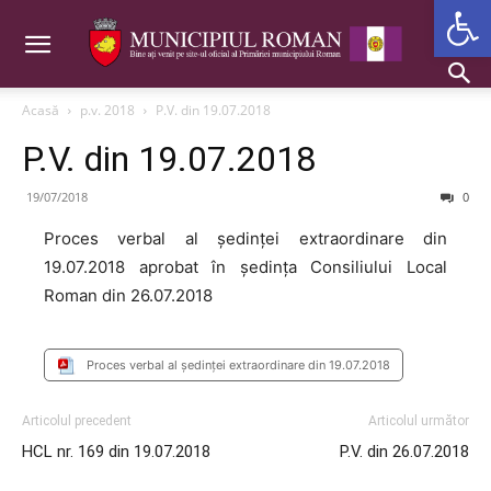
Deschide b
Acasă
p.v. 2018
P.V. din 19.07.2018
P.V. din 19.07.2018
19/07/2018
0
Proces verbal al ședinței extraordinare din
19.07.2018 aprobat în ședința Consiliului Local
Roman din 26.07.2018
Proces verbal al ședinței extraordinare din 19.07.2018
Articolul precedent
Articolul următor
HCL nr. 169 din 19.07.2018
P.V. din 26.07.2018