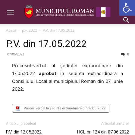
Deschide b
Acasă
p.v. 2022
P.V. din 17.05.2022
P.V. din 17.05.2022
07/06/2022
0
Procesul-verbal al ședinței extraordinare din
17.05.2022
aprobat
in sedinta extraordinara a
Consiliului Local al municipiului Roman din 07 iunie
2022.
Proces verbal la ședința extraodinara din 17.05.2022
Articolul precedent
Articolul următor
P.V. din 12.05.2022
HCL nr. 124 din 07.06.2022