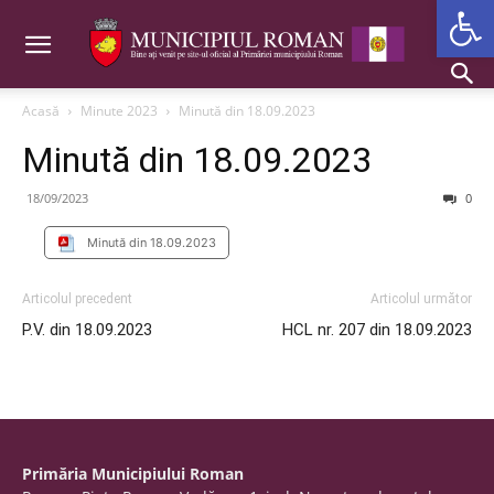
Deschide b
Acasă
Minute 2023
Minută din 18.09.2023
Minută din 18.09.2023
18/09/2023
0
Minută din 18.09.2023
Articolul precedent
Articolul următor
P.V. din 18.09.2023
HCL nr. 207 din 18.09.2023
Primăria Municipiului Roman