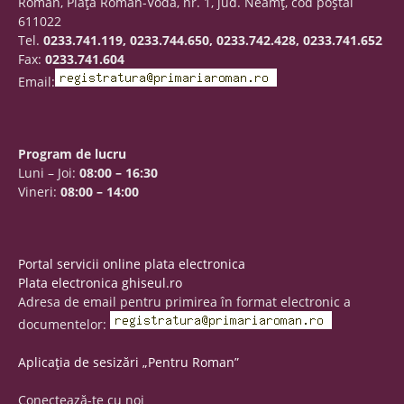
Roman, Piaţa Roman-Vodă, nr. 1, jud. Neamţ, cod poştal
611022
Tel.
0233.741.119, 0233.744.650, 0233.742.428, 0233.741.652
Fax:
0233.741.604
Email:
Program de lucru
Luni – Joi:
08:00 – 16:30
Vineri:
08:00 – 14:00
Portal servicii online plata electronica
Plata electronica ghiseul.ro
Adresa de email pentru primirea în format electronic a
documentelor:
Aplicația de sesizări „Pentru Roman”
Conectează-te cu noi