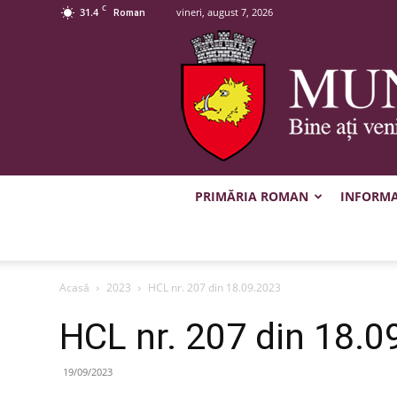
C
31.4
vineri, august 7, 2026
Roman
PRIMĂRIA ROMAN
INFORMAȚ
Acasă
2023
HCL nr. 207 din 18.09.2023
HCL nr. 207 din 18.0
19/09/2023