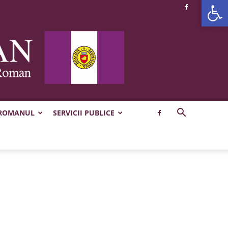
Deschide b
 ROMANUL
SERVICII PUBLICE