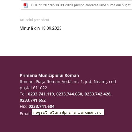
HCL nr. 207 din 18.09.2023 privind alocarea unor sume din bugetu
Articolul precedent
Minută din 18.09.2023
Primăria Municipiului Roman
Roman, Piaţa Roman-Vodă, nr. 1, jud. Neamţ, cod
poştal 611022
Tel.
0233.741.119, 0233.744.650, 0233.742.428,
0233.741.652
Fax:
0233.741.604
Email: