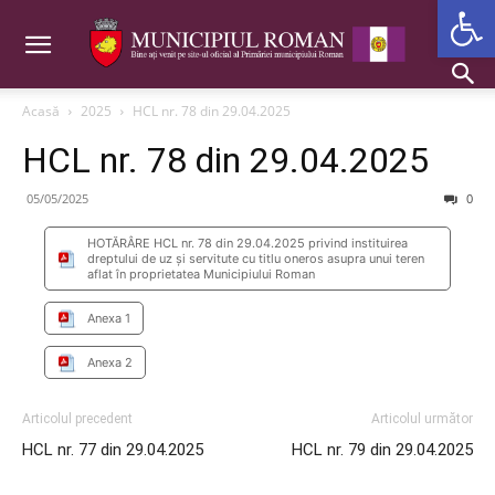
Deschide b
Acasă
2025
HCL nr. 78 din 29.04.2025
HCL nr. 78 din 29.04.2025
05/05/2025
0
HOTĂRÂRE HCL nr. 78 din 29.04.2025 privind instituirea
dreptului de uz şi servitute cu titlu oneros asupra unui teren
aflat în proprietatea Municipiului Roman
Anexa 1
Anexa 2
Articolul precedent
Articolul următor
HCL nr. 77 din 29.04.2025
HCL nr. 79 din 29.04.2025