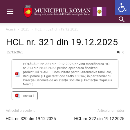
Deschide b
Acasă
2025
HCL nr. 321 din 19.12.2025
HCL nr. 321 din 19.12.2025
22/12/2025
0
HOTĂRÂRE Nr. 321 din 19.12.2025 privind modificarea HCL
nr. 310 din 28.12.2023 privind aprobarea finalizării
proiectului ”CARE - Comunitate pentru Alternative familiale,
Recuperare și Egalitate” cod SMIS 130147, în parteneriat cu
Direcția Generală de Asistență Socială și Protecția Copilului
Neamț
Anexa 1
Articolul precedent
Articolul următor
HCL nr. 320 din 19.12.2025
HCL nr. 322 din 19.12.2025