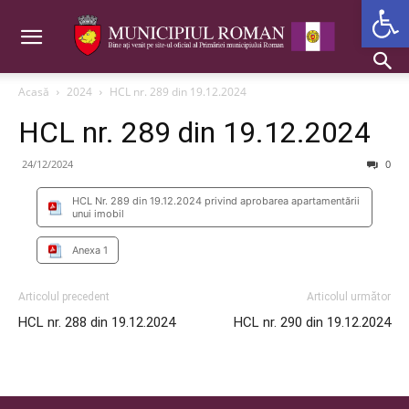
Deschide b
Acasă
2024
HCL nr. 289 din 19.12.2024
HCL nr. 289 din 19.12.2024
24/12/2024
0
HCL Nr. 289 din 19.12.2024 privind aprobarea apartamentării
unui imobil
Anexa 1
Articolul precedent
Articolul următor
HCL nr. 288 din 19.12.2024
HCL nr. 290 din 19.12.2024