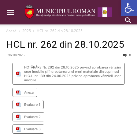
Deschide b
Acasă
2025
HCL nr. 262 din 28.10.2025
HCL nr. 262 din 28.10.2025
30/10/2025
0
HOTĂRÂRE Nr. 262 din 28.10.2025 privind aprobarea vânzării
unor imobile și îndreptarea unei erori materiale din cuprinsul
H.C.L. nr. 139 din 24.06.2025 privind aprobarea vânzării unor
imobile
Anexa
Evaluare 1
Evaluare 2
Evaluare 3