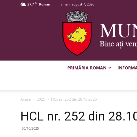
C
27.7
vineri, august 7, 2026
Roman
PRIMĂRIA ROMAN
INFORMAȚ
Acasă
2025
HCL nr. 252 din 28.10.2025
HCL nr. 252 din 28.1
30/10/2025