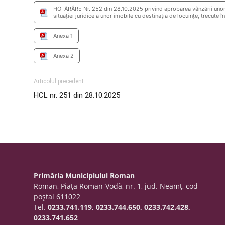
HOTĂRÂRE Nr. 252 din 28.10.2025 privind aprobarea vânzării unor l
situației juridice a unor imobile cu destinația de locuințe, trecute î
Anexa 1
Anexa 2
Articolul precedent
HCL nr. 251 din 28.10.2025
Primăria Municipiului Roman
Roman, Piaţa Roman-Vodă, nr. 1, jud. Neamţ, cod
poştal 611022
Tel.
0233.741.119, 0233.744.650, 0233.742.428,
0233.741.652