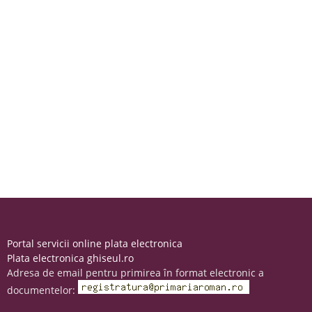
Portal servicii online plata electronica
Plata electronica ghiseul.ro
Adresa de email pentru primirea în format electronic a
documentelor: