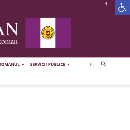
Deschide b
 ROMANUL
SERVICII PUBLICE