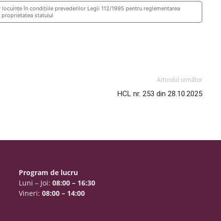
ocuințe în condițiile prevederilor Legii 112/1995 pentru reglementarea
n proprietatea statului
Articolul următor
HCL nr. 253 din 28.10.2025
Program de lucru
Luni – Joi:
08:00 – 16:30
Vineri:
08:00 – 14:00