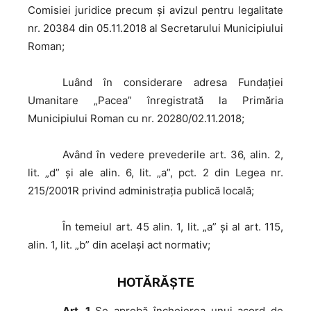
Comisiei juridice precum şi avizul pentru legalitate
nr. 20384 din 05.11.2018 al Secretarului Municipiului
Roman;
Luând
în considerare adresa Fundației
Umanitare „Pacea” înregistrată la Primăria
Municipiului Roman cu nr. 20280/02.11.2018;
Având
în vedere prevederile art. 36, alin. 2,
lit. „d” şi ale alin. 6, lit. „a”, pct. 2 din Legea nr.
215/2001R privind administraţia publică locală;
În
temeiul art. 45 alin. 1, lit. „a” şi al art. 115,
alin. 1, lit. „b” din același act normativ;
HOTĂRĂŞTE
Art. 1
Se aprobă încheierea unui acord de