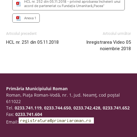
HCL nr. 252 din 05.11.2018 - privind aprobarea încheierii unui
acord de parteneriat cu Fundația Umanitară„Pacea”
Anexa 1
Articolul precedent
Articolul următor
HCL nr. 251 din 05.11.2018
Inregistrarea Video 05
noiembrie 2018
Primăria Municipiului Roman
Roman, Piaţa Roman-Vodă, nr. 1, jud. Neamţ, cod poştal
611022
Tel.
0233.741.119, 0233.744.650, 0233.742.428, 0233.741.652
Fax:
0233.741.604
Email: