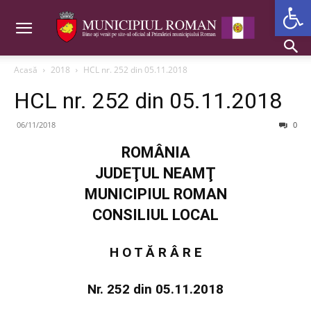
Deschide b
Acasă
2018
HCL nr. 252 din 05.11.2018
HCL nr. 252 din 05.11.2018
06/11/2018
0
ROMÂNIA
JUDEŢUL NEAMŢ
MUNICIPIUL ROMAN
CONSILIUL LOCAL
H O T Ă R Â R E
Nr. 252 din 05.11.2018