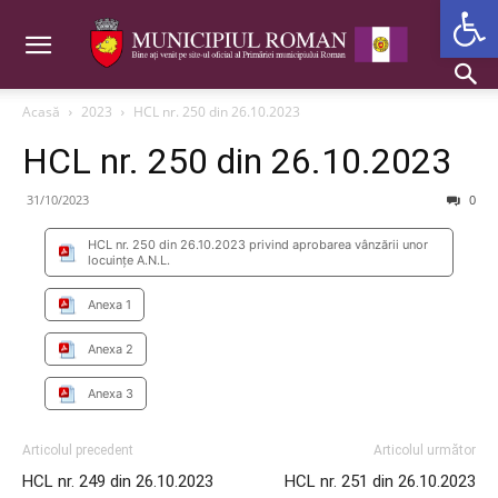
Deschide b
Acasă
2023
HCL nr. 250 din 26.10.2023
HCL nr. 250 din 26.10.2023
31/10/2023
0
HCL nr. 250 din 26.10.2023 privind aprobarea vânzării unor
locuințe A.N.L.
Anexa 1
Anexa 2
Anexa 3
Articolul precedent
Articolul următor
HCL nr. 249 din 26.10.2023
HCL nr. 251 din 26.10.2023