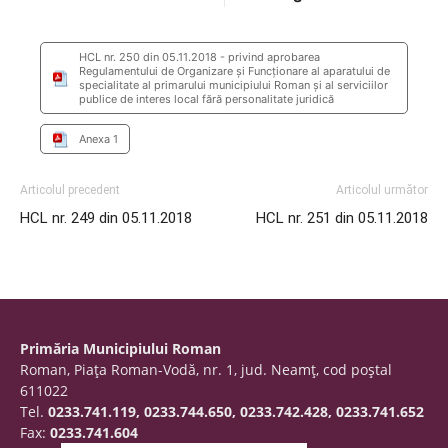
HCL nr. 250 din 05.11.2018 - privind aprobarea
Regulamentului de Organizare şi Funcţionare al aparatului de
specialitate al primarului municipiului Roman şi al serviciilor
publice de interes local fără personalitate juridică
Anexa 1
Articolul precedent
Articolul următor
HCL nr. 249 din 05.11.2018
HCL nr. 251 din 05.11.2018
Primăria Municipiului Roman
Roman, Piaţa Roman-Vodă, nr. 1, jud. Neamţ, cod poştal
611022
Tel.
0233.741.119, 0233.744.650, 0233.742.428, 0233.741.652
Fax:
0233.741.604