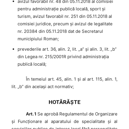
avizul favorabil nr. 48 din 05.11.2018 al comisiei
pentru administraţie publică locală, sport şi
turism, avizul favorabil nr. 251 din 05.11.2018 al
comisiei juridice, precum şi avizul de legalitate
nr. 20384 din 05.11.2018 dat de Secretarul
municipiului Roman;
prevederile art. 36, alin. 2, lit. „a” şi alin. 3, lit. „b”
din Legea nr. 215/2001R privind administraţia
publică locală;
În
temeiul art. 45, alin. 1 şi al art. 115, alin. 1,
lit. „b” din același act normativ;
HOTĂRĂŞTE
Art. 1
Se aprobă Regulamentul de Organizare
şi Funcţionare al aparatului de specialitate şi al
serviciilor publice de interes local fără personalitate