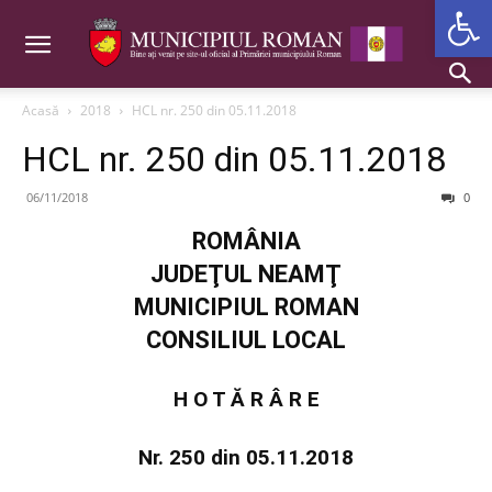
Deschide b
Acasă
2018
HCL nr. 250 din 05.11.2018
HCL nr. 250 din 05.11.2018
06/11/2018
0
ROMÂNIA
JUDEŢUL NEAMŢ
MUNICIPIUL ROMAN
CONSILIUL LOCAL
H O T Ă R Â R E
Nr. 250 din 05.11.2018