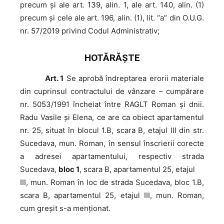
precum şi ale art. 139, alin. 1, ale art. 140, alin. (1)
precum și cele ale art. 196, alin. (1), lit. “a” din O.U.G.
nr. 57/2019 privind Codul Administrativ;
HOTĂRĂŞTE
Art. 1
Se aprobă îndreptarea erorii materiale
din cuprinsul contractului de vânzare – cumpărare
nr. 5053/1991 încheiat între RAGLT Roman și dnii.
Radu Vasile și Elena, ce are ca obiect apartamentul
nr. 25, situat în blocul 1.B, scara B, etajul III din str.
Sucedava, mun. Roman, în sensul înscrierii corecte
a adresei apartamentului, respectiv strada
Sucedava,
bloc 1
, scara B, apartamentul 25, etajul
III, mun. Roman în loc de strada Sucedava, bloc 1.B,
scara B, apartamentul 25, etajul III, mun. Roman,
cum greșit s-a menționat.