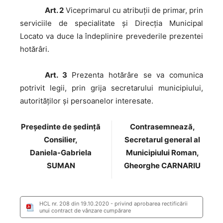
Art. 2
Viceprimarul cu atribuții de primar, prin
serviciile de specialitate și Direcția Municipal
Locato va duce la îndeplinire prevederile prezentei
hotărâri.
Art. 3
Prezenta hotărâre se va comunica
potrivit legii, prin grija secretarului municipiului,
autorităţilor şi persoanelor interesate.
Preşedinte de şedinţă
Contrasemnează,
Consilier,
Secretarul general al
Daniela-Gabriela
Municipiului Roman,
SUMAN
Gheorghe CARNARIU
HCL nr. 208 din 19.10.2020 - privind aprobarea rectificării
unui contract de vânzare cumpărare