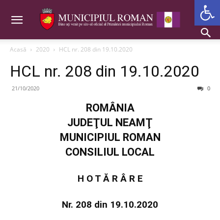
Deschide b
Acasă
2020
HCL nr. 208 din 19.10.2020
HCL nr. 208 din 19.10.2020
21/10/2020
0
ROMÂNIA
JUDEŢUL NEAMŢ
MUNICIPIUL ROMAN
CONSILIUL LOCAL
H O T Ă R Â R E
Nr. 208 din 19.10.2020