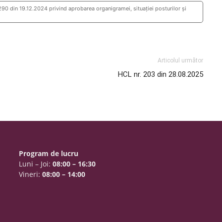
0 din 19.12.2024 privind aprobarea organigramei, situaţiei posturilor şi
Articolul următor
HCL nr. 203 din 28.08.2025
Program de lucru
Luni – Joi:
08:00 – 16:30
Vineri:
08:00 – 14:00