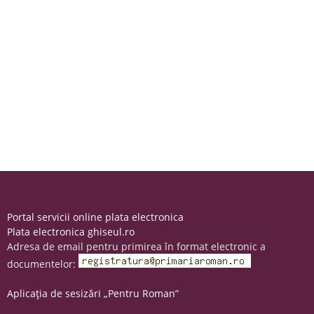
Portal servicii online plata electronica
Plata electronica ghiseul.ro
Adresa de email pentru primirea în format electronic a
documentelor:
Aplicația de sesizări „Pentru Roman”