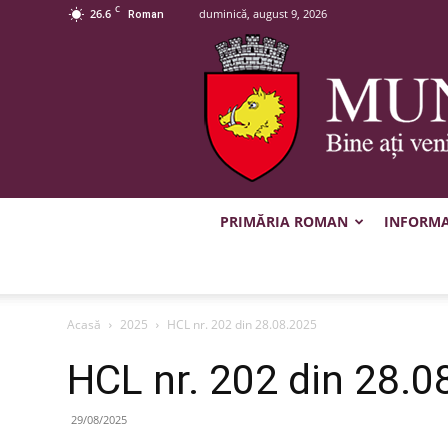
C
26.6
duminică, august 9, 2026
Roman
PRIMĂRIA ROMAN
INFORMAȚ
Acasă
2025
HCL nr. 202 din 28.08.2025
HCL nr. 202 din 28.0
29/08/2025