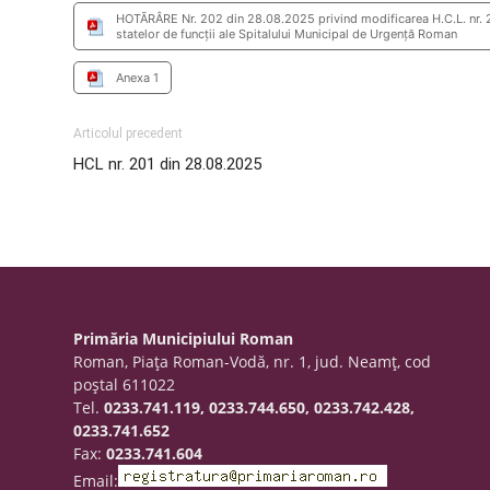
HOTÃRÂRE Nr. 202 din 28.08.2025 privind modificarea H.C.L. nr. 29
statelor de funcţii ale Spitalului Municipal de Urgenţă Roman
Anexa 1
Articolul precedent
HCL nr. 201 din 28.08.2025
Primăria Municipiului Roman
Roman, Piaţa Roman-Vodă, nr. 1, jud. Neamţ, cod
poştal 611022
Tel.
0233.741.119, 0233.744.650, 0233.742.428,
0233.741.652
Fax:
0233.741.604
Email: