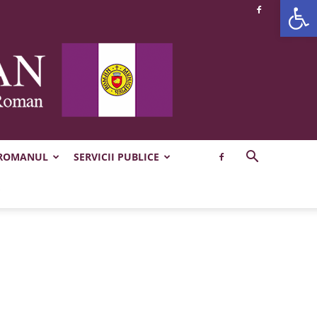
Deschide b
 ROMANUL
SERVICII PUBLICE