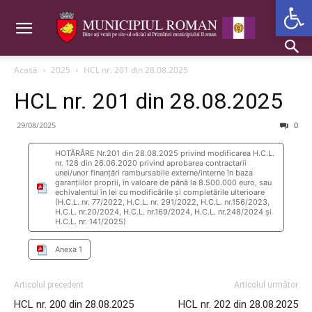
Deschide b
Acasă
2025
HCL nr. 201 din 28.08.2025
HCL nr. 201 din 28.08.2025
29/08/2025
0
HOTĂRÂRE Nr.201 din 28.08.2025 privind modificarea H.C.L.
nr. 128 din 26.06.2020 privind aprobarea contractarii
unei/unor finanțări rambursabile externe/interne în baza
garanțiilor proprii, în valoare de până la 8.500.000 euro, sau
echivalentul în lei cu modificările și completările ulterioare
(H.C.L. nr. 77/2022, H.C.L. nr. 291/2022, H.C.L. nr.156/2023,
H.C.L. nr.20/2024, H.C.L. nr.169/2024, H.C.L. nr.248/2024 și
H.C.L. nr. 141/2025)
Anexa 1
Articolul precedent
Articolul următor
HCL nr. 200 din 28.08.2025
HCL nr. 202 din 28.08.2025