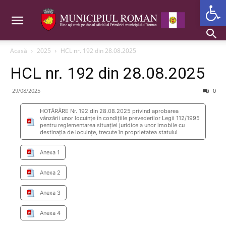
Deschide b
Acasă
2025
HCL nr. 192 din 28.08.2025
HCL nr. 192 din 28.08.2025
29/08/2025
0
HOTĂRÂRE Nr. 192 din 28.08.2025 privind aprobarea
vânzării unor locuințe în condițiile prevederilor Legii 112/1995
pentru reglementarea situației juridice a unor imobile cu
destinația de locuințe, trecute în proprietatea statului
Anexa 1
Anexa 2
Anexa 3
Anexa 4