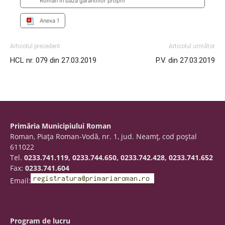
Roman in baza garantiilor proprii
Anexa 1
Articolul precedent
Articolul următor
HCL nr. 079 din 27.03.2019
P.V. din 27.03.2019
Primăria Municipiului Roman
Roman, Piaţa Roman-Vodă, nr. 1, jud. Neamţ, cod poştal
611022
Tel.
0233.741.119, 0233.744.650, 0233.742.428, 0233.741.652
Fax:
0233.741.604
Email:
Program de lucru