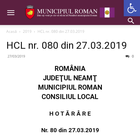
Deschide b
Acasă
2019
HCL nr. 080 din 27.03.2019
HCL nr. 080 din 27.03.2019
27/03/2019
0
ROMÂNIA
JUDEŢUL NEAMŢ
MUNICIPIUL ROMAN
CONSILIUL LOCAL
H O T Ă R Â R E
Nr. 80 din 27.03.2019