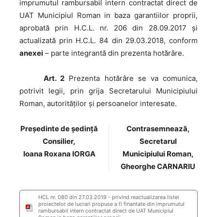
imprumutul rambursabil intern contractat direct de
UAT Municipiul Roman in baza garantiilor proprii,
aprobată prin H.C.L. nr. 206 din 28.09.2017 și
actualizată prin H.C.L. 84 din 29.03.2018, conform
anexei
– parte integrantă din prezenta hotărâre.
Art. 2
Prezenta hotărâre se va comunica,
potrivit legii, prin grija Secretarului Municipiului
Roman, autorităţilor şi persoanelor interesate.
Preşedinte de şedinţă
Contrasemnează,
Consilier,
Secretarul
Ioana Roxana IORGA
Municipiului Roman,
Gheorghe CARNARIU
HCL nr. 080 din 27.03.2019 - privind reactualizarea listei
proiectelor de lucrari propuse a fi finantate din imprumutul
rambursabil intern contractat direct de UAT Municipiul