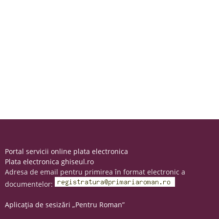
Portal servicii online plata electronica
Plata electronica ghiseul.ro
Adresa de email pentru primirea în format electronic a
documentelor:
Aplicația de sesizări „Pentru Roman”