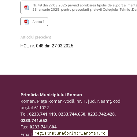
Nr. 49 din 27.03.2025 privind aprobarea tipului de suport alimenta
28 ianuarie 2025, pentru preșcolarii și elevii Colegiului Tehnic „
Anexa 1
Articolul precedent
HCL nr. 048 din 27.03.2025
Primăria Municipiului Roman
Roman, Piaţa Roman-Vodă, nr. 1, jud. Neamţ, cod
poştal 611022
Tel.
0233.741.119, 0233.744.650, 0233.742.428,
0233.741.652
Fax:
0233.741.604
Email: