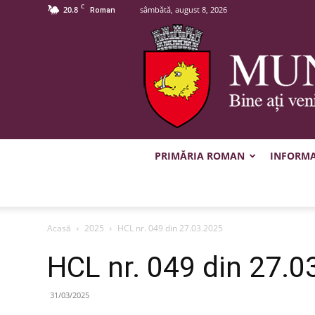
C
20.8
sâmbătă, august 8, 2026
Roman
PRIMĂRIA ROMAN
INFORMAȚ
Acasă
2025
HCL nr. 049 din 27.03.2025
HCL nr. 049 din 27.0
31/03/2025