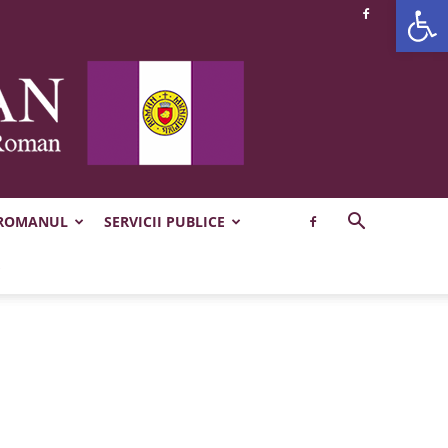
Deschide b
 ROMANUL
SERVICII PUBLICE