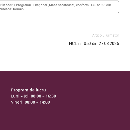
r în cadrul Programului naţional „Masă sănătoasă”, conform H.G. nr. 23 din
Danubiana” Roman
Articolul următor
HCL nr. 050 din 27.03.2025
Program de lucru
Luni – Joi:
08:00 – 16:30
Vineri:
08:00 – 14:00