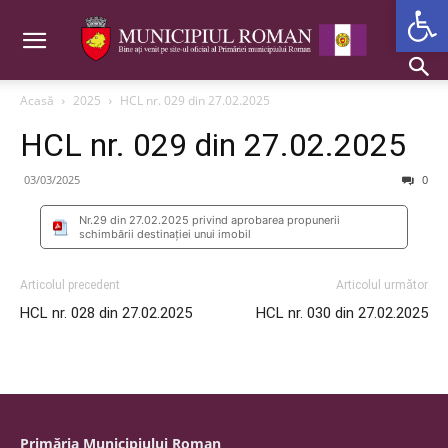
Deschide b
Acasă
2025
HCL nr. 029 din 27.02.2025
HCL nr. 029 din 27.02.2025
03/03/2025
0
Nr.29 din 27.02.2025 privind aprobarea propunerii
schimbării destinației unui imobil
Articolul precedent
Articolul următor
HCL nr. 028 din 27.02.2025
HCL nr. 030 din 27.02.2025
Primăria Municipiului Roman