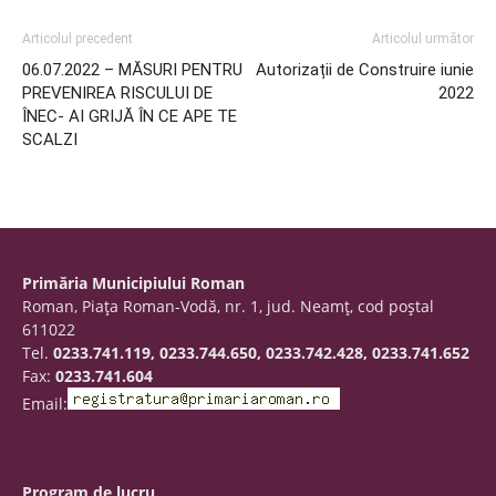
Articolul precedent
Articolul următor
06.07.2022 – MĂSURI PENTRU
Autorizații de Construire iunie
PREVENIREA RISCULUI DE
2022
ÎNEC- AI GRIJĂ ÎN CE APE TE
SCALZI
Primăria Municipiului Roman
Roman, Piaţa Roman-Vodă, nr. 1, jud. Neamţ, cod poştal
611022
Tel.
0233.741.119, 0233.744.650, 0233.742.428, 0233.741.652
Fax:
0233.741.604
Email:
Program de lucru