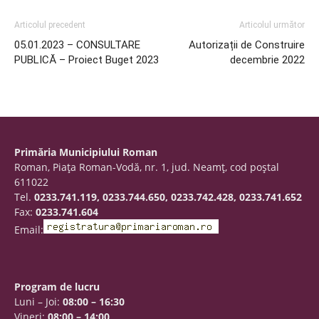
Articolul precedent
Articolul următor
05.01.2023 – CONSULTARE
Autorizații de Construire
PUBLICĂ – Proiect Buget 2023
decembrie 2022
Primăria Municipiului Roman
Roman, Piaţa Roman-Vodă, nr. 1, jud. Neamţ, cod poştal
611022
Tel.
0233.741.119, 0233.744.650, 0233.742.428, 0233.741.652
Fax:
0233.741.604
Email:
Program de lucru
Luni – Joi:
08:00 – 16:30
Vineri:
08:00 – 14:00