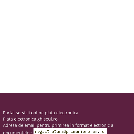
Portal servicii online plata electronica
Plata electronica ghiseul.ro
Adresa de email pentru primirea în format electronic a
documentelor: