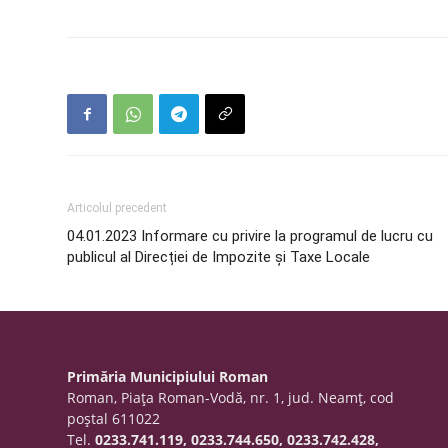
Articolul precedent
04.01.2023 Informare cu privire la programul de lucru cu
publicul al Direcției de Impozite și Taxe Locale
Primăria Municipiului Roman
Roman, Piaţa Roman-Vodă, nr. 1, jud. Neamţ, cod
poştal 611022
Tel.
0233.741.119, 0233.744.650, 0233.742.428,