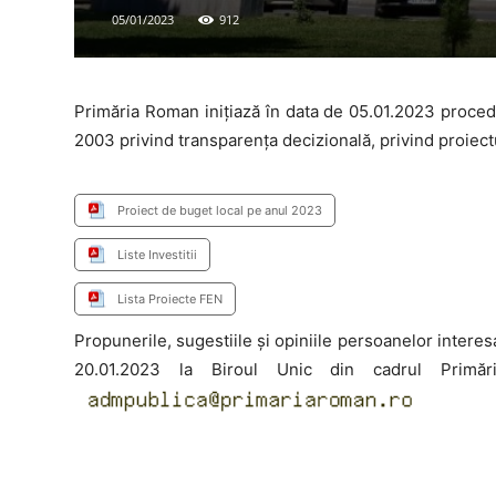
05/01/2023
912
Primăria Roman inițiază în data de 05.01.2023 proced
2003 privind transparența decizională, privind proiec
Proiect de buget local pe anul 2023
Liste Investitii
Lista Proiecte FEN
Propunerile, sugestiile și opiniile persoanelor interes
20.01.2023 la Biroul Unic din cadrul Primă