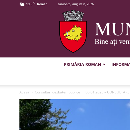
C
19.5
sâmbătă, august 8, 2026
Roman
PRIMĂRIA ROMAN
INFORMAȚ
Acasă
Consultări dezbateri publice
05.01.2023 – CONSULTARE 