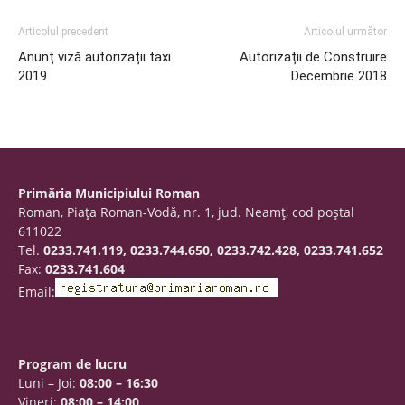
Articolul precedent
Articolul următor
Anunț viză autorizații taxi
Autorizații de Construire
2019
Decembrie 2018
Primăria Municipiului Roman
Roman, Piaţa Roman-Vodă, nr. 1, jud. Neamţ, cod poştal
611022
Tel.
0233.741.119, 0233.744.650, 0233.742.428, 0233.741.652
Fax:
0233.741.604
Email:
Program de lucru
Luni – Joi:
08:00 – 16:30
Vineri:
08:00 – 14:00