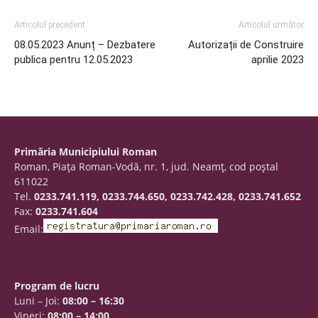
Articolul precedent
Articolul următor
08.05.2023 Anunț – Dezbatere
Autorizații de Construire
publica pentru 12.05.2023
aprilie 2023
Primăria Municipiului Roman
Roman, Piaţa Roman-Vodă, nr. 1, jud. Neamţ, cod poştal
611022
Tel.
0233.741.119, 0233.744.650, 0233.742.428, 0233.741.652
Fax:
0233.741.604
Email:
Program de lucru
Luni – Joi:
08:00 – 16:30
Vineri:
08:00 – 14:00