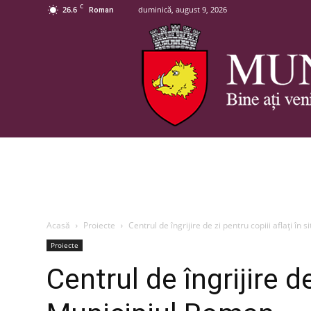
C
26.6
duminică, august 9, 2026
Roman
Acasă
Proiecte
Centrul de îngrijire de zi pentru copiii aflaţi în sit
Proiecte
Centrul de îngrijire de