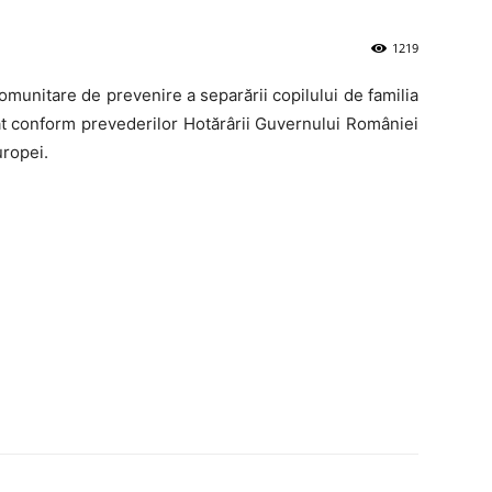
1219
omunitare de prevenire a separării copilului de familia
nţat conform prevederilor Hotărârii Guvernului României
uropei.