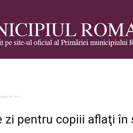
Municipiul
uaţii de risc...
 zi pentru copiii aflaţi în 
Roman