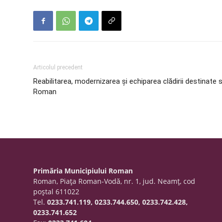
Articolul precedent
Reabilitarea, modernizarea şi echiparea clădirii destinate se
Roman
Primăria Municipiului Roman
Roman, Piaţa Roman-Vodă, nr. 1, jud. Neamţ, cod
poştal 611022
Tel.
0233.741.119, 0233.744.650, 0233.742.428,
0233.741.652