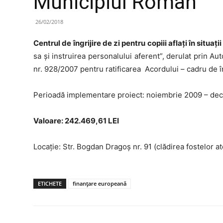
Municipiul Roman
26/02/2018
Centrul de îngrijire de zi pentru copiii aflaţi în situaţ
sa şi instruirea personalului aferent”, derulat prin A
nr. 928/2007 pentru ratificarea Acordului – cadru de 
Perioadă implementare proiect: noiembrie 2009 – de
Valoare: 242.469,61 LEI
Locaţie: Str. Bogdan Dragoş nr. 91 (clădirea fostelor at
ETICHETE
finanţare europeană