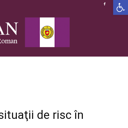
Deschide b
situaţii de risc în