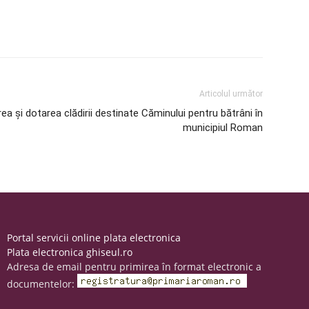
Articolul următor
ea şi dotarea clădirii destinate Căminului pentru bătrâni în
municipiul Roman
Portal servicii online plata electronica
Plata electronica ghiseul.ro
Adresa de email pentru primirea în format electronic a
documentelor: