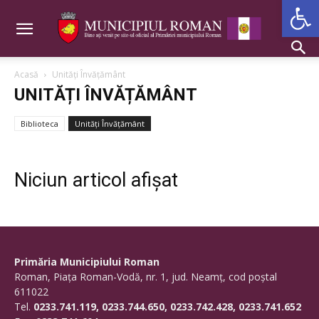
Deschide b
Acasă
Unități Învățământ
UNITĂȚI ÎNVĂȚĂMÂNT
Biblioteca
Unități Învățământ
Niciun articol afișat
Primăria Municipiului Roman
Roman, Piaţa Roman-Vodă, nr. 1, jud. Neamţ, cod poştal
611022
Tel.
0233.741.119, 0233.744.650, 0233.742.428, 0233.741.652