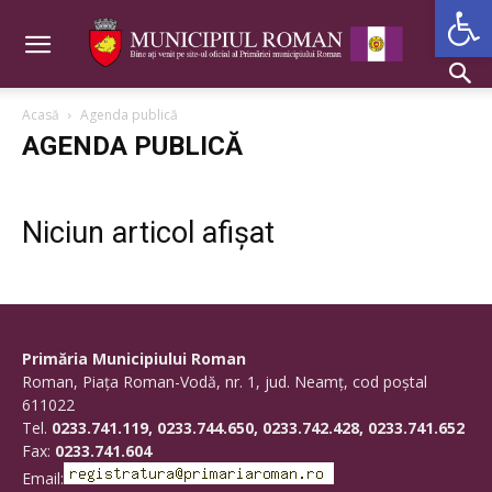
Deschide b
Acasă
Agenda publică
AGENDA PUBLICĂ
Niciun articol afișat
Primăria Municipiului Roman
Roman, Piaţa Roman-Vodă, nr. 1, jud. Neamţ, cod poştal
611022
Tel.
0233.741.119, 0233.744.650, 0233.742.428, 0233.741.652
Fax:
0233.741.604
Email: