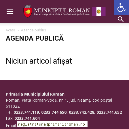
Deschide b
Acasă
Agenda publică
AGENDA PUBLICĂ
Niciun articol afișat
Primăria Municipiului Roman
Roman, Piaţa Roman-Vodă, nr. 1, jud. Neamţ, cod poştal
611022
Tel.
0233.741.119, 0233.744.650, 0233.742.428, 0233.741.652
Fax:
0233.741.604
Email: