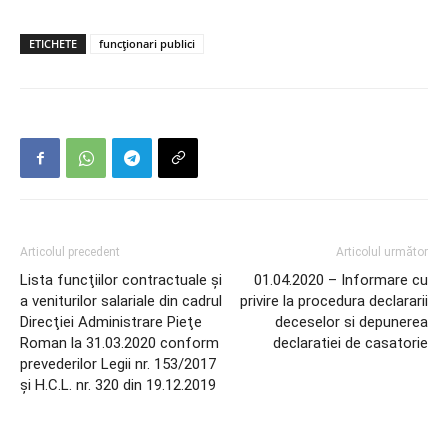
ETICHETE
funcționari publici
Articolul precedent
Articolul următor
Lista funcţiilor contractuale şi
01.04.2020 – Informare cu
a veniturilor salariale din cadrul
privire la procedura declararii
Direcţiei Administrare Pieţe
deceselor si depunerea
Roman la 31.03.2020 conform
declaratiei de casatorie
prevederilor Legii nr. 153/2017
şi H.C.L. nr. 320 din 19.12.2019