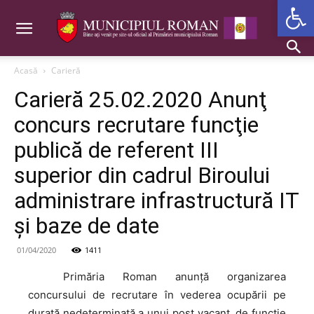
Deschide b
Acasă
Carieră
Carieră 25.02.2020 Anunţ
concurs recrutare funcţie
publică de referent III
superior din cadrul Biroului
administrare infrastructură IT
şi baze de date
01/04/2020
1411
Primăria
Roman anunţă organizarea
concursului de recrutare în vederea ocupării pe
durată nedeterminată a unui post vacant, de funcţie