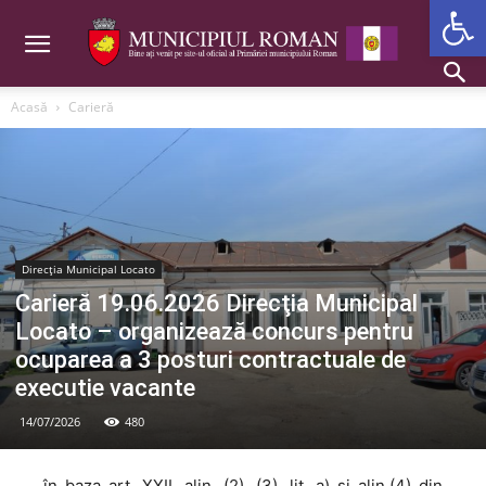
Deschide b
Acasă
Carieră
Direcția Municipal Locato
Carieră 19.06.2026 Direcţia Municipal
Locato – organizează concurs pentru
ocuparea a 3 posturi contractuale de
executie vacante
14/07/2026
480
în baza art. XXII, alin. (2), (3), lit. a) şi alin.(4) din