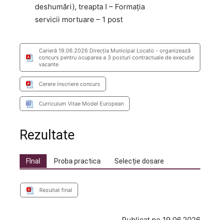
deshumări), treapta I – Formaţia
servicii mortuare – 1 post
Carieră 19.06.2026 Direcţia Municipal Locato - organizează
concurs pentru ocuparea a 3 posturi contractuale de executie
vacante
Cerere inscriere concurs
Curriculum Vitae Model European
Rezultate
FInal
Proba practica
Selecție dosare
Rezultat final
Publicat pe 19.06.2026