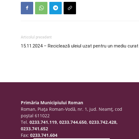
Articolul precedent
15.11.2024 – Reciclează uleiul uzat pentru un mediu curat
Primăria Municipiului Roman
Roman, Piaţa Roman-Vodă, nr. 1, jud. Neamţ, cod
poştal 611022
Tel.
0233.741.119, 0233.744.650, 0233.742.428,
0233.741.652
Fax:
0233.741.604