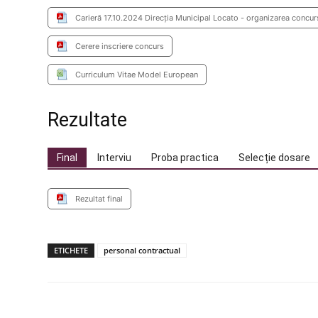
Carieră 17.10.2024 Direcţia Municipal Locato - organizarea concur
Cerere inscriere concurs
Curriculum Vitae Model European
Rezultate
Final
Interviu
Proba practica
Selecție dosare
Rezultat final
ETICHETE
personal contractual