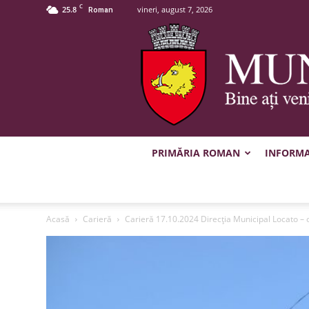
C
25.8
vineri, august 7, 2026
Roman
PRIMĂRIA ROMAN
INFORMAȚ
Acasă
Carieră
Carieră 17.10.2024 Direcţia Municipal Locato –