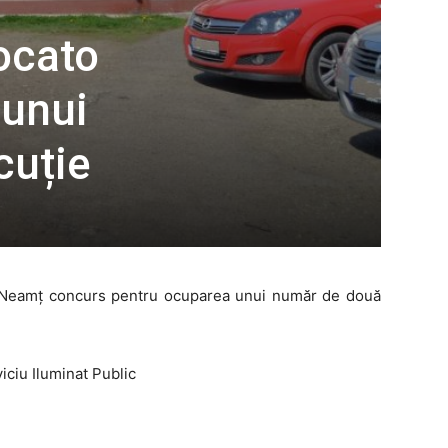
ocato
 unui
cuție
țul Neamț concurs pentru ocuparea unui număr de două
iciu Iluminat Public