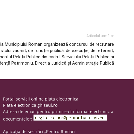
Articolul următor
ria Municipiului Roman organizează concursul de recrutare
tului vacant, de funcţie publică, de execuție, de referent,
entul Relații Publice din cadrul Serviciului Relații Publice și
dență Patrimoniu, Direcția Juridică și Administrație Publică
Portal servicii online plata electronica
Plata electronica ghiseul.ro
Adresa de email pentru primirea în format electronic a
documentelor:
Aplicația de sesizări „Pentru Roman”