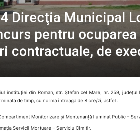
4 Direcţia Municipal L
ncurs pentru ocuparea
i contractuale, de exe
iul instituției din Roman, str. Ștefan cel Mare, nr. 259, jude
minată de timp, cu normă întreagă de 8 ore/zi, astfel :
 la Compartiment Monitorizare şi Mentenanţă Iluminat Public – Serv
rmaţia Servicii Mortuare – Serviciu Cimitir.