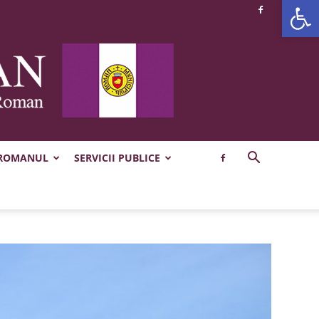
Deschide b
 ROMANUL
SERVICII PUBLICE