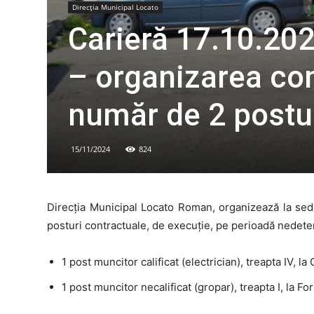
Direcția Municipal Locato
Carieră 17.10.202
– organizarea co
număr de 2 postur
15/11/2024
824
Direcția Municipal Locato Roman, organizează la sed
posturi contractuale, de execuție, pe perioadă nedeter
1 post muncitor calificat (electrician), treapta IV,
1 post muncitor necalificat (gropar), treapta I, la Fo