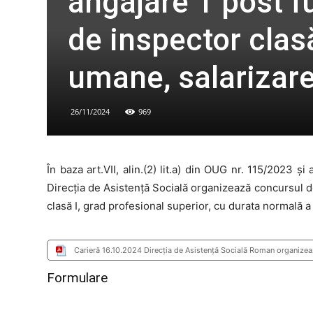
angajare 1 post f
de inspector clas
umane, salarizare,
26/11/2024
969
În baza art.VII, alin.(2) lit.a) din OUG nr. 115/2023 
Direcția de Asistență Socială organizează concursul d
clasă I, grad profesional superior, cu durata normală 
Carieră 16.10.2024 Direcția de Asistență Socială Roman organizează
Formulare