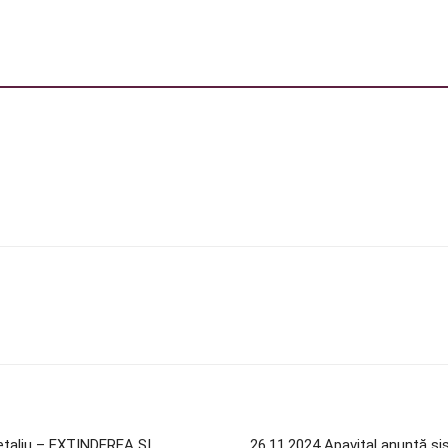
etaliu – EXTINDEREA ȘI
26.11.2024 Apavital anunță sist