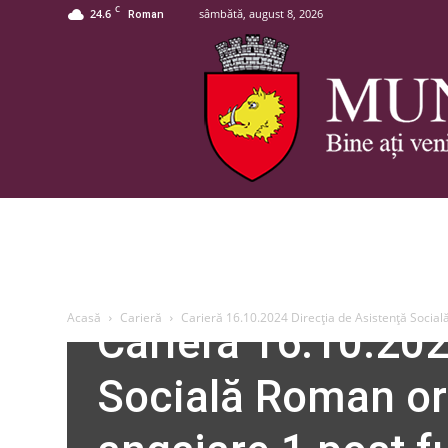
C
24.6
sâmbătă, august 8, 2026
Roman
D. A. S.
Acasă
Carieră
Carieră 16.10.2024 Direcția de Asistență Socia
Carieră 16.10.202
Socială Roman or