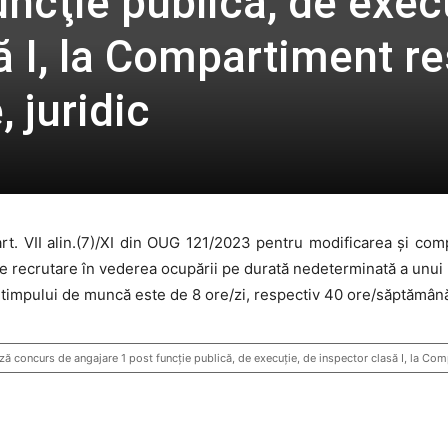
uncţie publică, de exec
ă I, la Compartiment r
 juridic
și art. VII alin.(7)/XI din OUG 121/2023 pentru modificarea și c
e recrutare în vederea ocupării pe durată nedeterminată a unui p
a timpului de muncă este de 8 ore/zi, respectiv 40 ore/săptămân
 concurs de angajare 1 post funcţie publică, de execuție, de inspector clasă I, la Comp