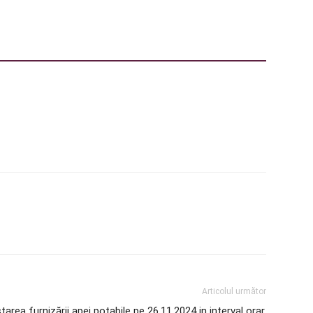
Articolul următor
area furnizării apei potabile pe 26.11.2024 in interval orar,