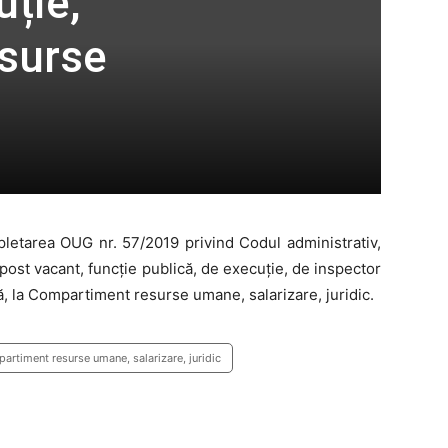
uție,
esurse
ompletarea OUG nr. 57/2019 privind Codul administrativ,
ost vacant, funcţie publică, de execuție, de inspector
ă, la Compartiment resurse umane, salarizare, juridic.
artiment resurse umane, salarizare, juridic