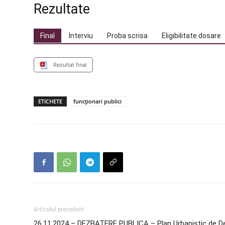
Rezultate
Final
Interviu
Proba scrisa
Eligibilitate dosare
Rezultat final
ETICHETE
funcționari publici
Articolul precedent
26.11.2024 – DEZBATERE PUBLICA – Plan Urbanistic de D