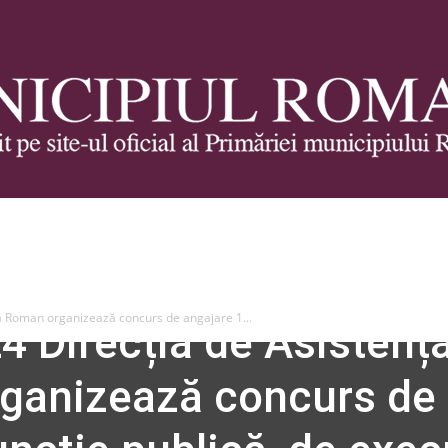
Municipiul
lă Roman organizează concurs de angajare 1...
4 Direcția de Asistenț
ganizează concurs de
Roman