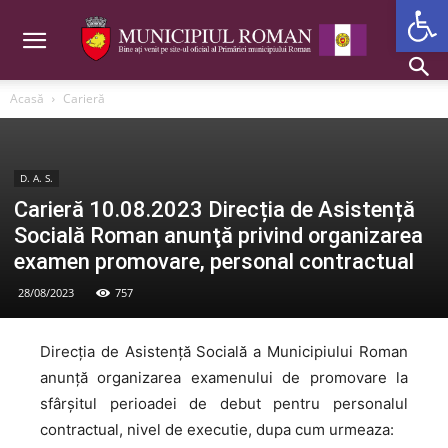
Deschide b
Acasă
Carieră
D. A. S.
Carieră 10.08.2023 Direcția de Asistență
Socială Roman anunţă privind organizarea
examen promovare, personal contractual
28/08/2023
757
Direcția de Asistență Socială a Municipiului Roman
anunţă organizarea examenului de promovare la
sfârşitul perioadei de debut pentru personalul
contractual, nivel de executie, dupa cum urmeaza: