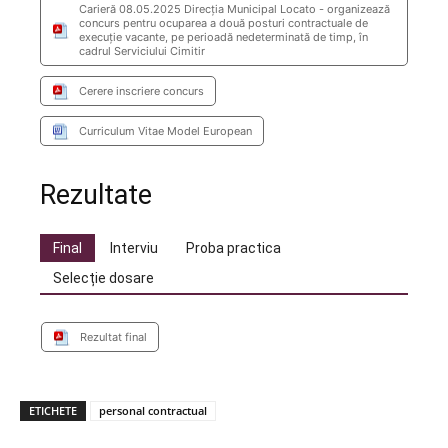
Carieră 08.05.2025 Direcţia Municipal Locato - organizează
concurs pentru ocuparea a două posturi contractuale de
execuţie vacante, pe perioadă nedeterminată de timp, în
cadrul Serviciului Cimitir
Cerere inscriere concurs
Curriculum Vitae Model European
Rezultate
Final
Interviu
Proba practica
Selecție dosare
Rezultat final
ETICHETE
personal contractual