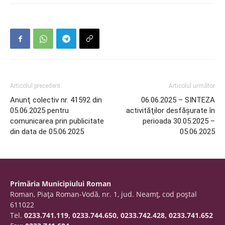
Articolul precedent
Articolul următor
Anunţ colectiv nr. 41592 din
06.06.2025 – SINTEZA
05.06.2025 pentru
activităţilor desfăşurate în
comunicarea prin publicitate
perioada 30.05.2025 –
din data de 05.06.2025
05.06.2025
Primăria Municipiului Roman
Roman, Piaţa Roman-Vodă, nr. 1, jud. Neamţ, cod poştal
611022
Tel.
0233.741.119, 0233.744.650, 0233.742.428, 0233.741.652