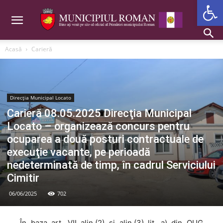
Deschide b
Acasă
Carieră
Direcția Municipal Locato
Carieră 08.05.2025 Direcţia Municipal
Locato – organizează concurs pentru
ocuparea a două posturi contractuale de
execuţie vacante, pe perioadă
nedeterminată de timp, în cadrul Serviciului
Cimitir
06/06/2025
702
În baza art. VII alin.(2) şi alin.(3) lit. a) din OUG