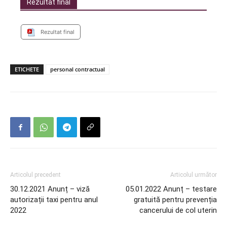
Rezultat final
Rezultat final
ETICHETE
personal contractual
Articolul precedent
Articolul următor
30.12.2021 Anunț – viză
05.01.2022 Anunț – testare
autorizații taxi pentru anul
gratuită pentru prevenția
2022
cancerului de col uterin