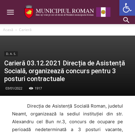
Deschide b
Acasă
Carieră
D. A. S.
Carieră 03.12.2021 Direcția de Asistență
Socială, organizează concurs pentru 3
posturi contractuale
03/01/2022
1917
Direcția
de Asistență Socială Roman, judetul
Neamt, organizează la sediul instituției din str.
Alexandru cel Bun nr.3, concurs de ocupare pe
perioadă nedeterminată a 3 posturi vacante,