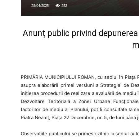
28/04/2025
252
Anunț public privind depunerea s
m
PRIMĂRIA MUNICIPIULUI ROMAN, cu sediul în Piața Rom
asupra elaborării primei versiuni a Strategiei de De
inițierea procedurii de realizare a evaluării de mediu
Dezvoltare Teritorială a Zonei Urbane Funcționale
factorilor de mediu al Planului, pot fi consultate la 
Piatra Neamț, Piața 22 Decembrie, nr. 5, de luni până jo
Observațiile publicului se primesc zilnic la sediul au