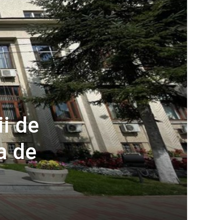
ii de
a de