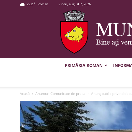
C
25.2
vineri, august 7, 2026
Roman
PRIMĂRIA ROMAN
INFORMAȚ
Acasă
Anunturi Comunicate de presa
Anunț public privind depu