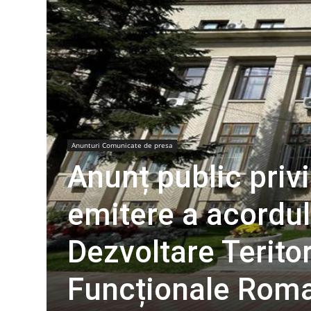
Anunturi Comunicate de presa
Anunț public priv
emitere a acordul
Dezvoltare Terito
Funcționale Rom