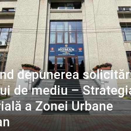
ind depunerea solicităr
ui de mediu – Strategi
rială a Zonei Urbane
an