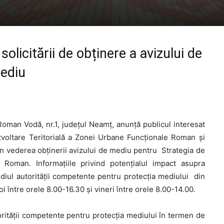
olicitării de obținere a avizului de
ediu
an Vodă, nr.1, judeţul Neamţ, anunţă publicul interesat
zvoltare Teritorială a Zonei Urbane Funcționale Roman și
 în vederea obținerii avizului de mediu pentru Strategia de
 Roman. Informațiile privind potențialul impact asupra
sediul autorității competente pentru protecția mediului din
i între orele 8.00-16.30 şi vineri între orele 8.00-14.00.
torității competente pentru protecția mediului în termen de