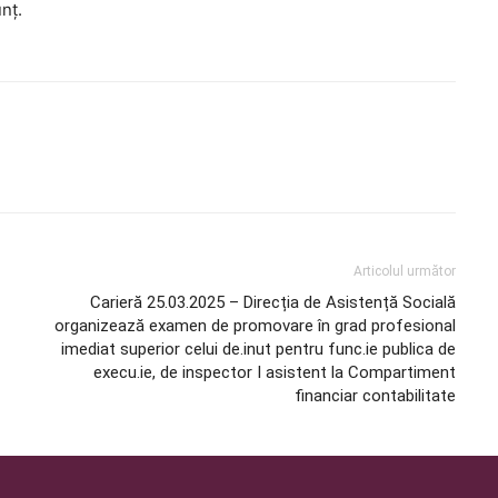
nț.
Articolul următor
Carieră 25.03.2025 – Direcția de Asistență Socială
organizează examen de promovare în grad profesional
imediat superior celui de.inut pentru func.ie publica de
execu.ie, de inspector I asistent la Compartiment
financiar contabilitate