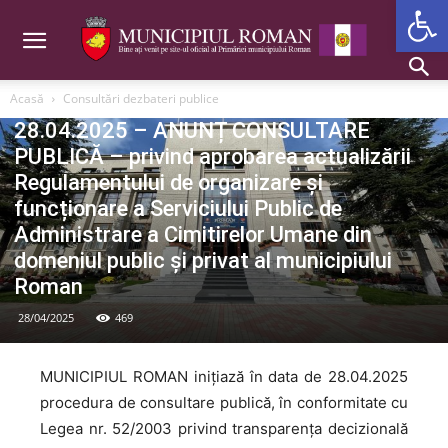
Deschide b
Acasă
Consultări dezbateri publice
Consultări dezbateri publice
28.04.2025 – ANUNȚ CONSULTARE
PUBLICĂ – privind aprobarea actualizării
Regulamentului de organizare și
funcționare a Serviciului Public de
Administrare a Cimitirelor Umane din
domeniul public și privat al municipiului
Roman
28/04/2025
469
MUNICIPIUL ROMAN inițiază în data de 28.04.2025
procedura de consultare publică, în conformitate cu
Legea nr. 52/2003 privind transparența decizională