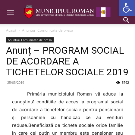
Deschide b
Acasă
Anunturi Comunicate de presa
Anunturi Comunicate de presa
Anunț – PROGRAM SOCIAL
DE ACORDARE A
TICHETELOR SOCIALE 2019
25/03/2019
3792
Primăria
municipiului Roman vă aduce la
cunoștință condițiile de acces la programul social
de acordare a tichetelor sociale pentru pensionarii
și persoanele cu handicap ce au venituri
reduse.Beneficiază de tichete sociale orice familie
în care cel puţin un membru este pensionar sau