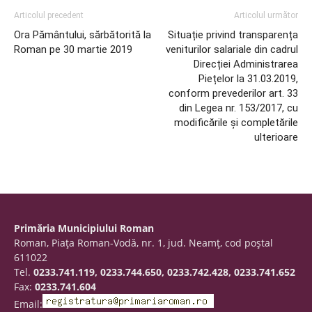
Articolul precedent
Articolul următor
Ora Pământului, sărbătorită la
Situație privind transparența
Roman pe 30 martie 2019
veniturilor salariale din cadrul
Direcției Administrarea
Piețelor la 31.03.2019,
conform prevederilor art. 33
din Legea nr. 153/2017, cu
modificările și completările
ulterioare
Primăria Municipiului Roman
Roman, Piaţa Roman-Vodă, nr. 1, jud. Neamţ, cod poştal
611022
Tel.
0233.741.119, 0233.744.650, 0233.742.428, 0233.741.652
Fax:
0233.741.604
Email: