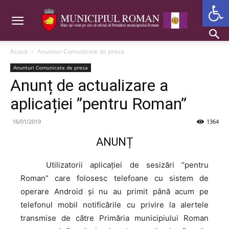
Deschide b
Acasă
Anunturi Comunicate de presa
Anunturi Comunicate de presa
Anunț de actualizare a
aplicației ”pentru Roman”
16/01/2019
1364
ANUNȚ
Utilizatorii
aplicației de sesizări ”pentru
Roman” care folosesc telefoane cu sistem de
operare Android și nu au primit până acum pe
telefonul mobil notificările cu privire la alertele
transmise de către Primăria municipiului Roman