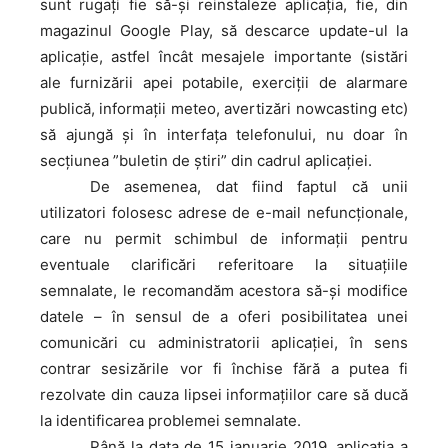
sunt rugați fie să-și reinstaleze aplicația, fie, din
magazinul Google Play, să descarce update-ul la
aplicație, astfel încât mesajele importante (sistări
ale furnizării apei potabile, exerciții de alarmare
publică, informații meteo, avertizări nowcasting etc)
să ajungă și în interfața telefonului, nu doar în
secțiunea ”buletin de știri” din cadrul aplicației.
De
asemenea, dat fiind faptul că unii
utilizatori folosesc adrese de e-mail nefuncționale,
care nu permit schimbul de informații pentru
eventuale clarificări referitoare la situațiile
semnalate, le recomandăm acestora să-și modifice
datele – în sensul de a oferi posibilitatea unei
comunicări cu administratorii aplicației, în sens
contrar sesizările vor fi închise fără a putea fi
rezolvate din cauza lipsei informațiilor care să ducă
la identificarea problemei semnalate.
Până
la data de 15 ianuarie 2019, aplicația a